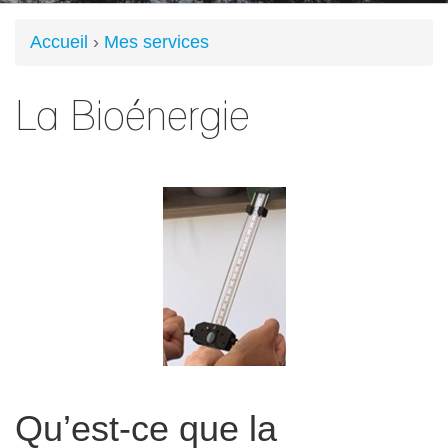
Accueil
›
Mes services
Vous
La Bioénergie
êtes
ici
Qu’est-ce que la